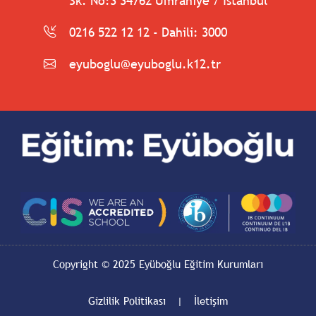
Sk. No:3 34762 Ümraniye / İstanbul
0216 522 12 12 - Dahili: 3000
eyuboglu@eyuboglu.k12.tr
Copyright © 2025 Eyüboğlu Eğitim Kurumları
Gizlilik Politikası
|
İletişim