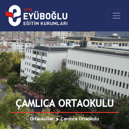
ÇAMLICA ORTAOKULU
Ortaokullar
Çamlıca Ortaokulu