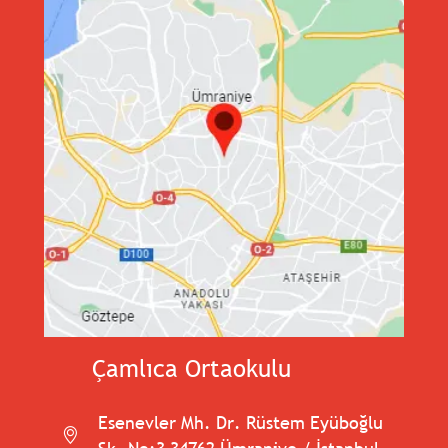
Çamlıca Ortaokulu
Esenevler Mh. Dr. Rüstem Eyüboğlu